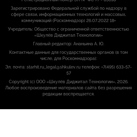
Зарегистрировано Федеральной службой по надзору в
сфере связи, информационных технологий и массовых,
коммуникаций (Роскомнадзор) 26.07.2022 18+
Учредитель: Общество с ограниченной ответственностью
«Шкулёв Диджитал Технологии»
Главный редактор: Ананьина А. Ю.
Контактные данные для государственных органов (в том
числе, для Роскомнадзора):
Эл. почта: starhit.ru_legal@shkulev.ru телефон: +7(495) 633-57-
57
Copyright (с) ООО «Шкулёв Диджитал Технологии», 2026.
Любое воспроизведение материалов сайта без разрешения
редакции воспрещается.