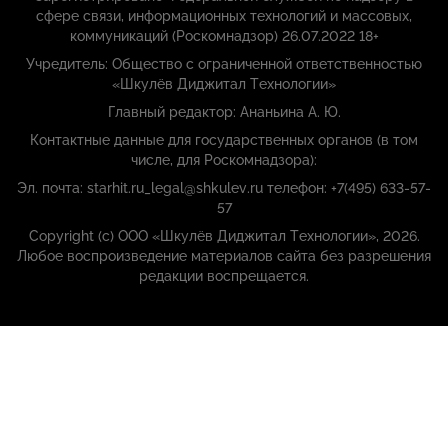
сфере связи, информационных технологий и массовых,
коммуникаций (Роскомнадзор) 26.07.2022 18+
Учредитель: Общество с ограниченной ответственностью
«Шкулёв Диджитал Технологии»
Главный редактор: Ананьина А. Ю.
Контактные данные для государственных органов (в том
числе, для Роскомнадзора):
Эл. почта: starhit.ru_legal@shkulev.ru телефон: +7(495) 633-57-
57
Copyright (с) ООО «Шкулёв Диджитал Технологии», 2026.
Любое воспроизведение материалов сайта без разрешения
редакции воспрещается.