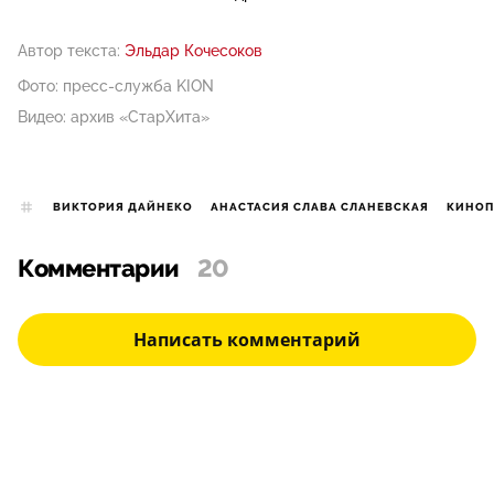
Автор текста:
Эльдар Кочесоков
Фото: пресс-служба KION
Видео: архив «СтарХита»
ВИКТОРИЯ ДАЙНЕКО
АНАСТАСИЯ СЛАВА СЛАНЕВСКАЯ
КИНОП
Комментарии
20
Написать комментарий