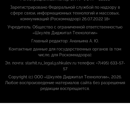
Зарегистрировано Федеральной службой по надзору в
сфере связи, информационных технологий и массовых,
коммуникаций (Роскомнадзор) 26.07.2022 18+
Учредитель: Общество с ограниченной ответственностью
«Шкулёв Диджитал Технологии»
Главный редактор: Ананьина А. Ю.
Контактные данные для государственных органов (в том
числе, для Роскомнадзора):
Эл. почта: starhit.ru_legal@shkulev.ru телефон: +7(495) 633-57-
57
Copyright (с) ООО «Шкулёв Диджитал Технологии», 2026.
Любое воспроизведение материалов сайта без разрешения
редакции воспрещается.