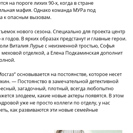
ся на пороге лихих 90-х, когда в стране
ильная мафия. Однако команда МУРа под
а к опасным вызовам.
съемок нового сезона. Специально для проекта центр
х годов. В ярких образах предстанут и главные герои.
оли Виталия Лурье с неизменной тростью, Софья
с меховой отделкой, а Елена Подкаминская дополнит
олной.
осгаз“ основывается на постоянстве, которое несет
икин. — Постоянство в замечательной детективной
ресный, загадочный, плотный, всегда любопытно
ажется злодеем, какие новые актеры появятся. В этом
ровой уже не просто коллеги по отделу, у нас
еть, как развиваются эти новые семейные