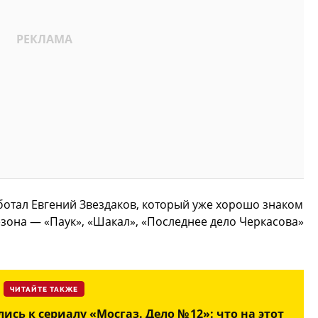
отал Евгений Звездаков, который уже хорошо знаком
езона — «Паук», «Шакал», «Последнее дело Черкасова»
ЧИТАЙТЕ ТАКЖЕ
сь к сериалу «Мосгаз. Дело № 12»: что на этот