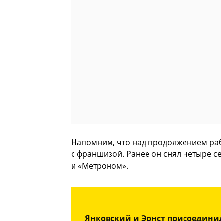
Напомним, что над продолжением раб
с франшизой. Ранее он снял четыре с
и «Метроном».
Янковский и Эрнст присоединили