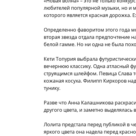
«Новая волна» – это не только конкур
любителей популярной музыки, но и 
которого является красная дорожка. Е
Определенно фаворитом этого года м
вторая звезда отдала предпочтение на
белой гамме. Но ни одна не была похо
Кети Топурия выбрала футуристически
вечернюю классику. Одна атласный фут
струящимся шлейфом. Певица Слава т
кожаная косуха. Филипп Киркоров н
тунику.
Разве что Анна Калашникова раскраси
другого цвета, и заметно выделялась 
Лолита предстала перед публикой в ч
яркого цвета она надела перед красно