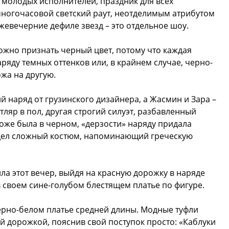
с молодых исполнителей, праздник для всех
многочасовой светский раут, неотделимым атрибутом
жевечерние дефиле звезд – это отдельное шоу.
ожно признать черный цвет, потому что каждая
ряду темных оттенков или, в крайнем случае, черно-
жа на другую.
й наряд от грузинского дизайнера, а Жасмин и Зара –
ляр в пол, другая строгий силуэт, разбавленный
оже была в черном, «дерзости» наряду придала
адел сложный костюм, напоминающий греческую
ла этот вечер, выйдя на красную дорожку в наряде
в своем сине-голубом блестящем платье по фигуре.
ерно-белом платье средней длины. Модные туфли
й дорожкой, пояснив свой поступок просто: «Каблуки