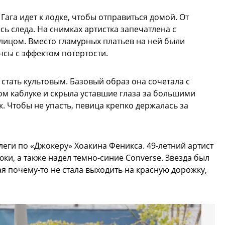
Гага идет к лодке, чтобы отправиться домой. От
ь следа. На снимках артистка запечатлена с
ицом. Вместо гламурных платьев на ней были
нсы с эффектом потертости.
ы стать культовым. Базовый образ она сочетала с
м каблуке и скрыла уставшие глаза за большими
 Чтобы не упасть, певица крепко держалась за
леги по «Джокеру» Хоакина Феникса. 49-летний артист
ки, а также надел темно-синие Converse. Звезда был
я почему-то не стала выходить на красную дорожку,