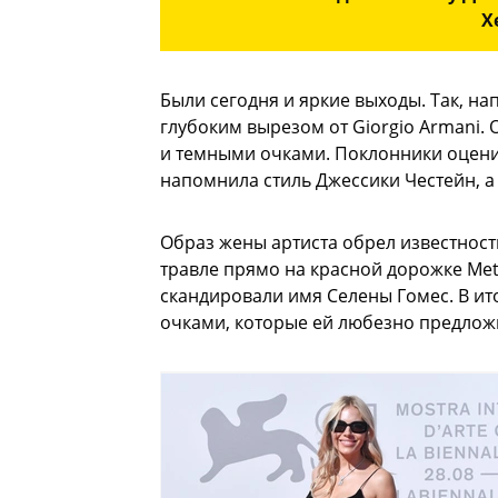
Х
Были сегодня и яркие выходы. Так, н
глубоким вырезом от Giorgio Armani.
и темными очками. Поклонники оцени
напомнила стиль Джессики Честейн, а
Образ жены артиста обрел известность
травле прямо на красной дорожке Met
скандировали имя Селены Гомес. В ит
очками, которые ей любезно предло