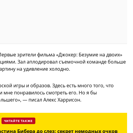
 Первые зрители фильма «Джокер: Безумие на двоих»
вациями. Зал аплодировал съемочной команде больше
картину на удивление холодно.
ской игры и образов. Здесь есть много того, что
и мне понравилось смотреть его. Но я бы
ольшего», — писал Алекс Харрисон.
ЧИТАЙТЕ ТАКЖЕ
стина Бибера до слез: секрет немодных очков