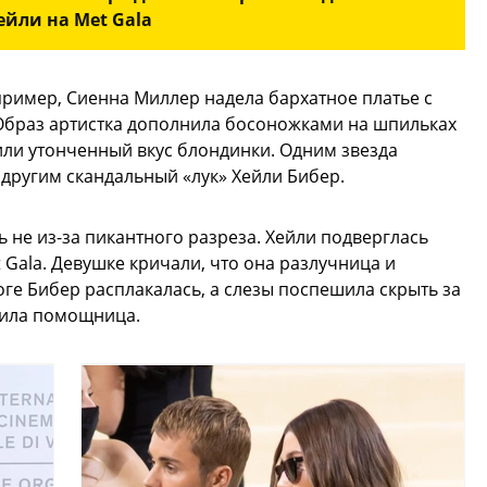
ейли на Met Gala
апример, Сиенна Миллер надела бархатное платье с
 Образ артистка дополнила босоножками на шпильках
ли утонченный вкус блондинки. Одним звезда
 другим скандальный «лук» Хейли Бибер.
 не из-за пикантного разреза. Хейли подверглась
 Gala. Девушке кричали, что она разлучница и
оге Бибер расплакалась, а слезы поспешила скрыть за
жила помощница.