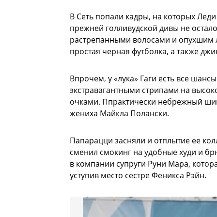
В Сеть попали кадры, на которых Леди 
прежней голливудской дивы не осталос
растрепанными волосами и опухшим л
простая черная футболка, а также джи
Впрочем, у «лука» Гаги есть все шанс
экстравагантными стрипами на высоко
очками. Ппрактически небрежный шик.
жениха Майкла Полански.
Папарацци засняли и отплытие ее кол
сменил смокинг на удобные худи и брю
в компании супруги Руни Мара, котора
уступив место сестре Феникса Рэйн.