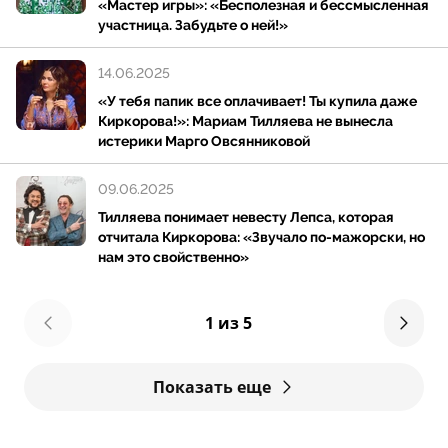
• В 2025 году он публично заявил, что
«Мастер игры»: «Бесполезная и бессмысленная
участница. Забудьте о ней!»
рассматривает американский рынок скорее как
площадку для проектов, а не как место постоянного
14.06.2025
проживания.
«У тебя папик все оплачивает! Ты купила даже
Киркорова!»: Мариам Тилляева не вынесла
• В разные годы Сардаров неоднократно становился
истерики Марго Овсянниковой
героем документальных и аналитических
материалов о развитии блогинга в России.
09.06.2025
Тилляева понимает невесту Лепса, которая
• Его книга «Халявы нет» продолжает
отчитала Киркорова: «Звучало по-мажорски, но
переиздаваться и упоминается в подборках
нам это свойственно»
мотивационной литературы.
Фото: Legion-Media / Photographers
1 из 5
Показать еще