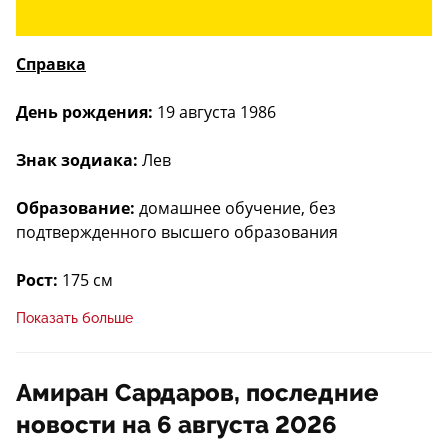
Справка
День рождения:
19 августа 1986
Знак зодиака:
Лев
Образование:
домашнее обучение, без
подтвержденного высшего образования
Рост:
175 см
Показать больше
Биография Амирана Сардарова
Амиран Сардаров, последние
Детство и родители
новости на 6 августа 2026
Амиран Ширинович Сардаров родился 19 августа