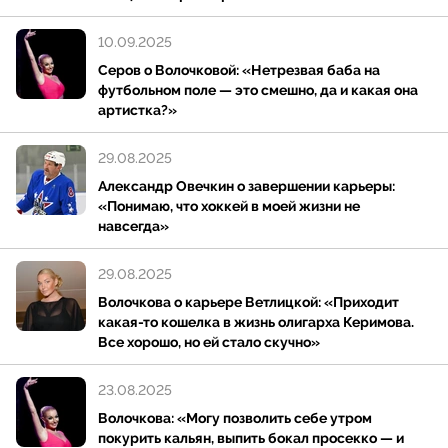
Сведения об академическом образовании Амирана
Сардарова ограничены. В интервью он
10.09.2025
неоднократно заявлял, что получил лишь
начальное формальное образование и окончил
Серов о Волочковой: «Нетрезвая баба на
футбольном поле — это смешно, да и какая она
несколько классов церковной школы. Основная
артистка?»
часть обучения проходила в формате домашнего
образования. Данных о поступлении или окончании
29.08.2025
высших учебных заведений в открытых и
Александр Овечкин о завершении карьеры:
проверяемых источниках не зафиксировано. Сам
«Понимаю, что хоккей в моей жизни не
Сардаров подчеркивал, что сделал ставку на
навсегда»
самообразование, практический опыт и
предпринимательские навыки.
29.08.2025
Волочкова о карьере Ветлицкой: «Приходит
Карьера
какая-то кошелка в жизнь олигарха Керимова.
Все хорошо, но ей стало скучно»
Первые коммерческие проекты Сардаров начал
реализовывать в 2000-х годах, занимаясь рекламой
23.08.2025
и маркетингом. В 2014 году он выпустил книгу
Волочкова: «Могу позволить себе утром
«Халявы нет», посвященную личному опыту и
покурить кальян, выпить бокал просекко — и