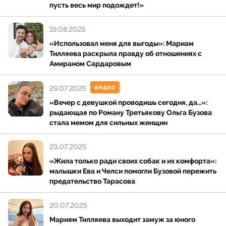
взглядам на саморазвитие. Ключевым этапом
пусть весь мир подождет!»
карьеры стал запуск 14 июня 2015 года видеоблога
«Дневник хача», который быстро приобрел
19.08.2025
широкую популярность и стал одним из самых
«Использовал меня для выгоды»: Мариам
обсуждаемых проектов в русскоязычном сегменте.
Тилляева раскрыла правду об отношениях с
В последующие годы блог неоднократно входил в
Амираном Сардаровым
рейтинги самых просматриваемых каналов.
29.07.2025
ВИДЕО
1 сентября 2020 года Сардаров сообщил о переезде
«Вечер с девушкой проводишь сегодня, да…»:
в США, где продолжил медийную деятельность. В
рыдающая по Роману Третьякову Ольга Бузова
стала мемом для сильных женщин
2023–2025 годах он давал интервью и публиковал
видео, посвященные опыту жизни за границей,
23.07.2025
конкуренции в медиасреде и собственным бизнес-
подходам. В 2025 году его публичные высказывания
«Жила только ради своих собак и их комфорта»:
малышки Ева и Челси помогли Бузовой пережить
о работе и доходах в США активно цитировались
предательство Тарасова
российскими СМИ.
20.07.2025
Личная жизнь
Мариям Тилляева выходит замуж за юного