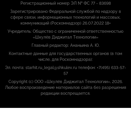
Регистрационный номер ЭЛ № ФС 77 - 83698
Зарегистрировано Федеральной службой по надзору в
сфере связи, информационных технологий и массовых,
коммуникаций (Роскомнадзор) 26.07.2022 18+
Учредитель: Общество с ограниченной ответственностью
«Шкулёв Диджитал Технологии»
Главный редактор: Ананьина А. Ю.
Контактные данные для государственных органов (в том
числе, для Роскомнадзора):
Эл. почта: starhit.ru_legal@shkulev.ru телефон: +7(495) 633-57-
57
Copyright (с) ООО «Шкулёв Диджитал Технологии», 2026.
Любое воспроизведение материалов сайта без разрешения
редакции воспрещается.