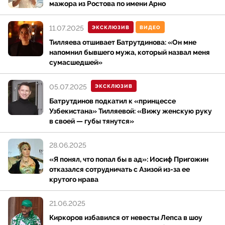
мажора из Ростова по имени Арно
15 апреля 2021 года Амиран Сардаров вступил в
брак с Марьям Тилляевой, внучкой первого
11.07.2025
ЭКСКЛЮЗИВ
ВИДЕО
президента Узбекистана Ислама Каримова.
Тилляева отшивает Батрутдинова: «Он мне
Церемония состоялась в Лас-Вегасе. В феврале 2022
напомнил бывшего мужа, который назвал меня
года супруги объявили о расставании. Информация
сумасшедшей»
о завершении бракоразводного процесса была
подтверждена в 2023 году.
05.07.2025
ЭКСКЛЮЗИВ
Батрутдинов подкатил к «принцессе
Интересное
Узбекистана» Тилляевой: «Вижу женскую руку
в своей — губы тянутся»
• В июне 2025 года Сардаров участвовал в
общественном рейде против распространения
28.06.2025
закиси азота, о чем сообщил в социальных сетях.
«Я понял, что попал бы в ад»: Иосиф Пригожин
отказался сотрудничать с Азизой из-за ее
• В марте 2025 года СМИ писали о сумме
крутого нрава
автомобильных штрафов, числившихся за
блогером, превышающей 600 тысяч рублей.
21.06.2025
Киркоров избавился от невесты Лепса в шоу