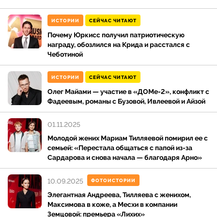
1986 года в Москве. По его собственным рассказам,
раннее детство прошло в сложной семейной
ИСТОРИИ
СЕЙЧАС ЧИТАЮТ
обстановке. В первые годы жизни он вместе с
Почему Юркисс получил патриотическую
матерью переехал в Грузию, где проживал до
награду, обозлился на Крида и расстался с
школьного возраста. С отцом, по публично
Чеботиной
озвученным сведениям, отношения не
поддерживались. Происхождение семьи связывают
ИСТОРИИ
СЕЙЧАС ЧИТАЮТ
с курдской диаспорой, проживавшей на территории
Олег Майами — участие в «ДОМе-2», конфликт с
Грузии. Детство Сардарова прошло без стабильных
Фадеевым, романы с Бузовой, Ивлеевой и Айзой
бытовых условий, что он позднее неоднократно
называл фактором, повлиявшим на его характер и
01.11.2025
стремление к самостоятельности. Интерес к
Молодой жених Мариам Тилляевой помирил ее с
творчеству и публичному самовыражению
семьей: «Перестала общаться с папой из-за
проявился в подростковом возрасте, параллельно с
Сардарова и снова начала — благодаря Арно»
ранними попытками заработка.
10.09.2025
ФОТОИСТОРИИ
Элегантная Андреева, Тилляева с женихом,
Образование
Максимова в коже, а Месхи в компании
Земцовой: премьера «Лихих»