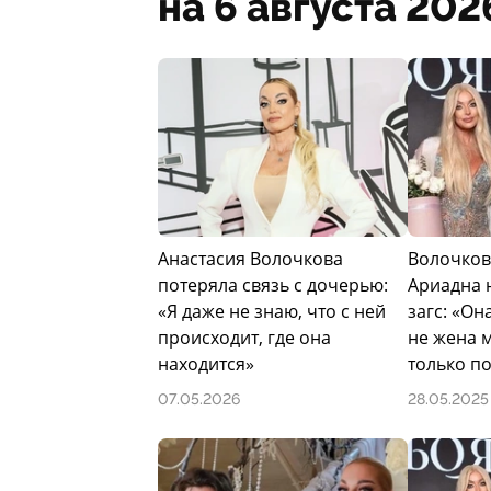
на 6 августа 202
Анастасия Волочкова
Волочков
потеряла связь с дочерью:
Ариадна 
«Я даже не знаю, что с ней
загс: «Он
происходит, где она
не жена 
находится»
только п
07.05.2026
28.05.2025