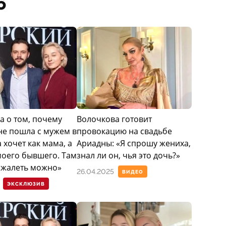
6
а о том, почему
Волочкова готовит
не пошла с мужем в
провокацию на свадьбе
а хочет как мама, а
Ариадны: «Я спрошу жениха,
моего бывшего. Там
знал ли он, чья это дочь?»
ожалеть можно»
26.04.2025
ВИДЕО
ЭКСКЛЮЗИВ