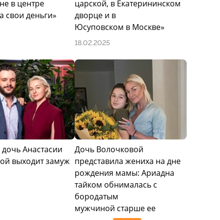
не в центре
царской, в Екатерининском
а свои деньги»
дворце и в
Юсуповском в Москве»
18.02.2025
я дочь Анастасии
Дочь Волочковой
ой выходит замуж
представила жениха на дне
рождения мамы: Ариадна
тайком обнималась с
бородатым
мужчиной старше ее