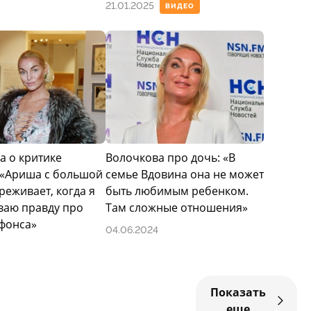
21.01.2025
ВИДЕО
а о критике
Волочкова про дочь: «В
 «Ариша с большой
семье Вдовина она не может
реживает, когда я
быть любимым ребенком.
ваю правду про
Там сложные отношения»
ьфонса»
04.06.2024
Показать
еще