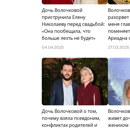
Дочь Волочковой
Волочков
приструнила Елену
разорвет 
Николаеву перед свадьбой:
меня гла
«Она пообещала, что
поменяет
больше лезть не будет»
Ариадна
04.04.2025
27.03.2025
Дочь Волочковой о том,
Волочкова
почему взяла псевдоним,
живет до
конфликтах родителей и
женихом 