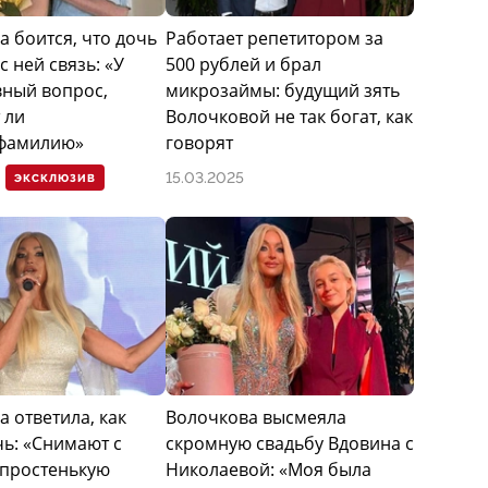
а боится, что дочь
Работает репетитором за
с ней связь: «У
500 рублей и брал
вный вопрос,
микрозаймы: будущий зять
 ли
Волочковой не так богат, как
 фамилию»
говорят
15.03.2025
ЭКСКЛЮЗИВ
 ответила, как
Волочкова высмеяла
чь: «Снимают с
скромную свадьбу Вдовина с
простенькую
Николаевой: «Моя была