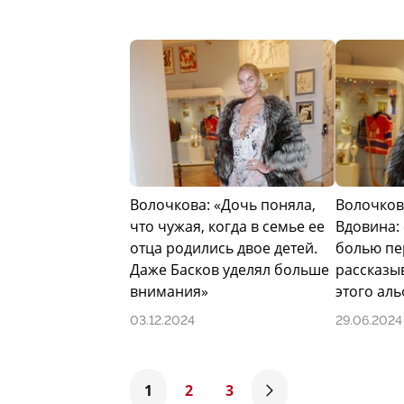
Волочкова: «Дочь поняла,
Волочков
что чужая, когда в семье ее
Вдовина:
отца родились двое детей.
болью пе
Даже Басков уделял больше
рассказы
внимания»
этого ал
03.12.2024
29.06.2024
1
2
3