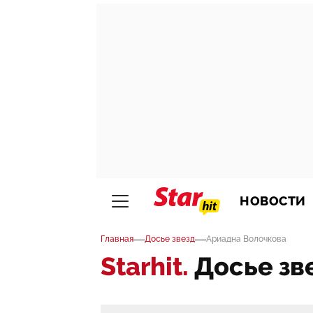
НОВОСТИ
—
—
Главная
Досье звезд
Ариадна Волочкова
Starhit.
Досье зв