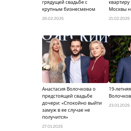
грядущей свадьбе с
квартиру 
крупным бизнесменом
Москвы н
26.02.2025
21.02.2025
Анастасия Волочкова о
19-летня
предстоящей свадьбе
Волочков
дочери: «Спокойно выйти
23.01.2025
замуж в ее случае не
получится»
27.01.2025