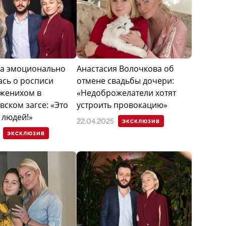
а эмоционально
Анастасия Волочкова об
ась о росписи
отмене свадьбы дочери:
 женихом в
«Недоброжелатели хотят
ском загсе: «Это
устроить провокацию»
 людей!»
22.04.2025
ЭКСКЛЮЗИВ
ЭКСКЛЮЗИВ