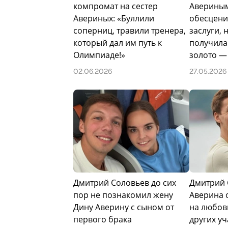
компромат на сестер
Авериным
Сезон 2014/2015 спортсмен пропустил
Авериных: «Буллили
обесцени
выступления. В январе 2018 года пар
соперниц, травили тренера,
заслуги, 
Москве, а 12 февраля 2018 года заво
который дал им путь к
получила
Пхенчхане. В личных соревнованиях з
Олимпиаде!»
золото — 
02.06.2026
27.05.2026
В июле 2019 года Екатерина Боброва 
прекратил выступления. Соловьев пр
проектах: участвовал в «Ледниковом 
Бородиной, Натальей Подольской и др
«Народный ледниковый период» в пар
Личная жизнь
В юности Соловьев был женат на фигур
Дмитрий Соловьев до сих
Дмитрий 
родился сын Александр. Позднее спор
пор не познакомил жену
Аверина о
Сидоровой.
Дину Аверину с сыном от
на любов
первого брака
других уч
Новый этап личной жизни связан с ги