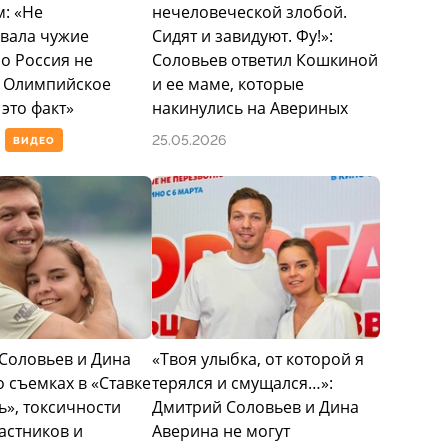
: «Не
нечеловеческой злобой.
 из-за операции на колене, но вернулся и продолжил
вала чужие
Сидят и завидуют. Фу!»:
а стала серебряным призером чемпионата Европы в
но Россия не
Соловьев ответил Кошкиной
евала серебро командного турнира Олимпиады в
 Олимпийское
и ее маме, которые
аняла пятое место.
это факт»
накинулись на Авериных
25.05.2026
ВИДЕО
объявила о завершении карьеры, после чего дуэт
одолжил работу в ледовых шоу и телевизионных
периоде» в разные годы с Ольгой Бузовой, Ксенией
угими партнерами. В 2024 году выступал в проекте
е с гимнасткой Диной Авериной.
истке Екатерине Лобановой. В 2010 году у них
Соловьев и Дина
«Твоя улыбка, от которой я
тсмен состоял в отношениях с керлингисткой Анной
 съемках в «Ставке
терялся и смущался…»:
ь», токсичности
Дмитрий Соловьев и Дина
астников и
Аверина не могут
мнасткой Диной Авериной. 14 февраля 2025 года