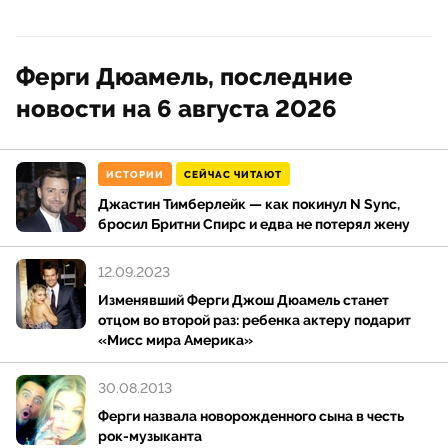
Ферги Дюамель, последние
новости на 6 августа 2026
ИСТОРИИ
СЕЙЧАС ЧИТАЮТ
Джастин Тимберлейк — как покинул N Sync,
бросил Бритни Спирс и едва не потерял жену
12.09.2023
Изменявший Ферги Джош Дюамель станет
отцом во второй раз: ребенка актеру подарит
«Мисс мира Америка»
30.08.2013
Ферги назвала новорожденного сына в честь
рок-музыканта