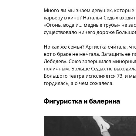
Много ли мы знаем девушек, которые
карьеру в кино? Наталья Седых входит
«Огонь, вода и… медные трубы» не за
существовало ничего дороже Большог
Но как же семья? Артистка считала, 
вот о браке не мечтала. Затащить ее 
Лебедеву. Союз завершился минорным
поличным. Больше Седых не выходила
Большого театра исполняется 73, и мы
гордилась, а о чем сожалела.
Фигуристка и балерина