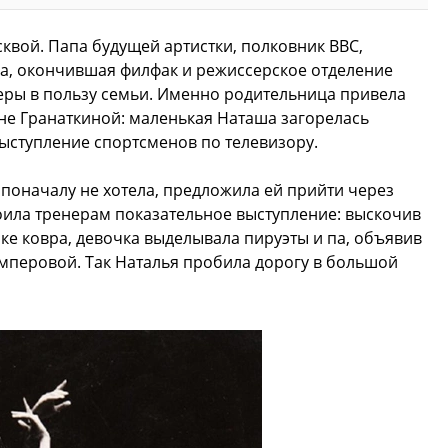
квой. Папа будущей артистки, полковник ВВС,
ма, окончившая филфак и режиссерское отделение
рьеры в пользу семьи. Именно родительница привела
не Гранаткиной: маленькая Наташа загорелась
выступление спортсменов по телевизору.
поначалу не хотела, предложила ей прийти через
роила тренерам показательное выступление: выскочив
ке ковра, девочка выделывала пируэты и па, объявив
перовой. Так Наталья пробила дорогу в большой