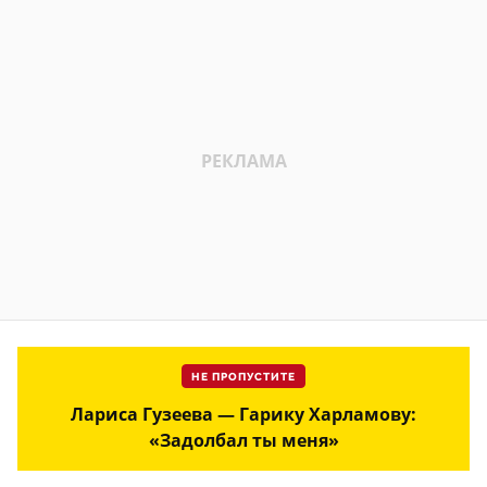
НЕ ПРОПУСТИТЕ
Лариса Гузеева — Гарику Харламову:
«Задолбал ты меня»