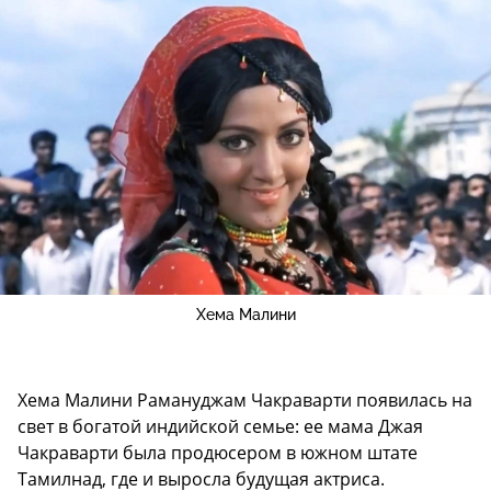
Хема Малини
Хема Малини Рамануджам Чакраварти появилась на
свет в богатой индийской семье: ее мама Джая
Чакраварти была продюсером в южном штате
Тамилнад, где и выросла будущая актриса.