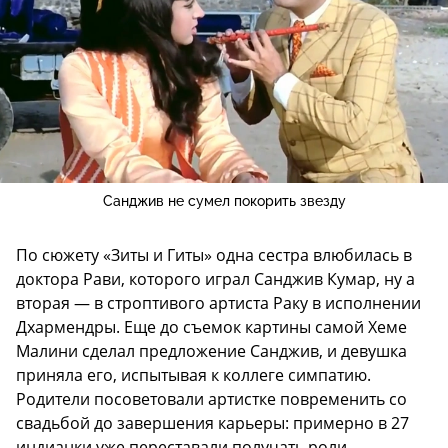
Санджив не сумел покорить звезду
По сюжету «Зиты и Гиты» одна сестра влюбилась в
доктора Рави, которого играл Санджив Кумар, ну а
вторая — в строптивого артиста Раку в исполнении
Дхармендры. Еще до съемок картины самой Хеме
Малини сделал предложение Санджив, и девушка
приняла его, испытывая к коллеге симпатию.
Родители посоветовали артистке повременить со
свадьбой до завершения карьеры: примерно в 27
индианки уже переставали получать роли