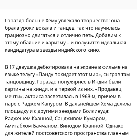
Гораздо больше Хему увлекало творчество: она
брала уроки вокала и танцев, так что научилась
грациозно двигаться и отлично петь. Добавим к
этому обаяние и харизму – и получится идеальная
кандидатура в звезды индийского кино.
В 17 девушка дебютировала на экране в фильме на
языке телугу «Панду покидает этот мир», сыграв там
танцовщицу. Гораздо популярнее в Индии были
картины на хинди, и в первой из них, «Продавец
мечты», актриса засветилась в 1968-м, причем в
паре с Раджем Капуром. В дальнейшем Хема делила
площадку и с другими звездами Болливуда:
Раджешем Кханной, Сандживом Кумаром,
Амитабхом Баччаном, Винодом Кханной. Однако
для жителей постсоветского пространства главным