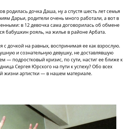
ов родилась дочка Даша, ну а спустя шесть лет семья
иям Дарьи, родители очень много работали, а вот в
енными: в 12 девочка сама договорилась об обмене
ся бабушкин рояль, на жилье в районе Арбата.
я с дочкой на равных, воспринимая ее как взрослую.
лушную и сознательную девушку, не доставлявшую
ем — подростковый кризис, по сути, настиг ее ближе к
дница Сергея Юрского на пути к успеху? Обо всех
й жизни артистки — в нашем материале.