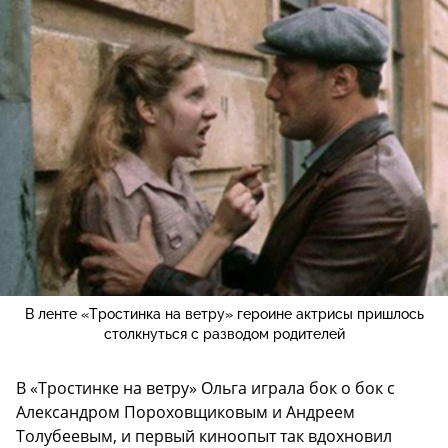
В ленте «Тростинка на ветру» героине актрисы пришлось
столкнуться с разводом родителей
В «Тростинке на ветру» Ольга играла бок о бок с
Александром Пороховщиковым и Андреем
Толубеевым, и первый киноопыт так вдохновил