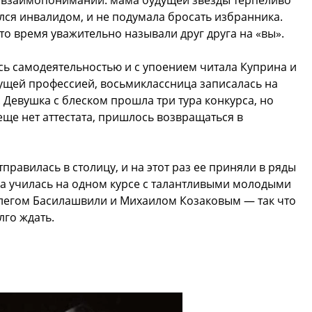
и взаимопонимании: мама будущей звезды терпеливо
улся инвалидом, и не подумала бросать избранника.
это время уважительно называли друг друга на «вы».
ь самодеятельностью и с упоением читала Куприна и
ущей профессией, восьмиклассница записалась на
Девушка с блеском прошла три тура конкурса, но
 еще нет аттестата, пришлось возвращаться в
правилась в столицу, и на этот раз ее приняли в ряды
на училась на одном курсе с талантливыми молодыми
легом Басилашвили и Михаилом Козаковым — так что
лго ждать.