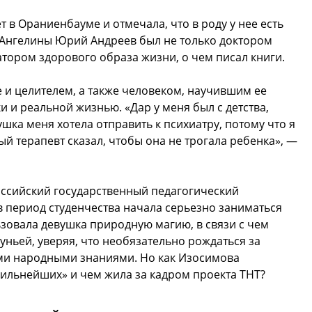
 в Ораниенбауме и отмечала, что в роду у нее есть
а Ангелины Юрий Андреев был не только доктором
атором здорового образа жизни, о чем писал книги.
 и целителем, а также человеком, научившим ее
 и реальной жизнью. «Дар у меня был с детства,
ушка меня хотела отправить к психиатру, потому что я
ый терапевт сказал, чтобы она не трогала ребенка», —
оссийский государственный педагогический
в период студенчества начала серьезно заниматься
зовала девушка природную магию, в связи с чем
уньей, уверяя, что необязательно рождаться за
ми народными знаниями. Но как Изосимова
 сильнейших» и чем жила за кадром проекта ТНТ?