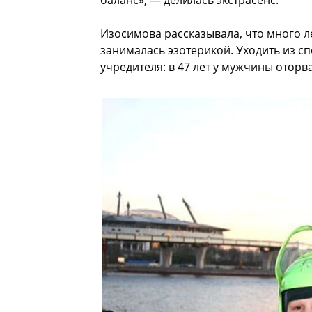
баланс», — делилась экстрасенс.
Изосимова рассказывала, что много л
занималась эзотерикой. Уходить из 
учредителя: в 47 лет у мужчины оторв