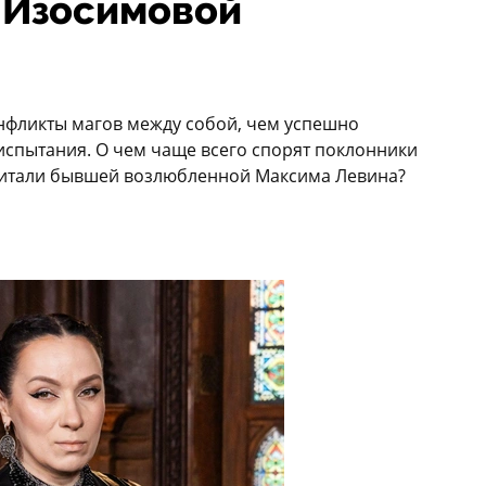
е Изосимовой
нфликты магов между собой, чем успешно
спытания. О чем чаще всего спорят поклонники
читали бывшей возлюбленной Максима Левина?