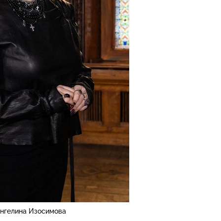
нгелина Изосимова