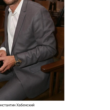
нстантин Хабенский