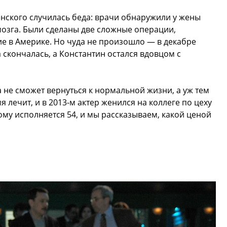
енского случилась беда: врачи обнаружили у жены
мозга. Были сделаны две сложные операции,
е в Америке. Но чуда не произошло — в декабре
 скончалась, а Константин остался вдовцом с
да не сможет вернуться к нормальной жизни, а уж тем
 лечит, и в 2013-м актер женился на коллеге по цеху
ому исполняется 54, и мы рассказываем, какой ценой