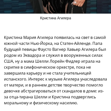
Кристина Агилера
Кристина Мария Агилера появилась на свет в самой
южной части Нью-Йорка, на Статен-Айленде. Папа
будущей певицы Фаусто Вагнер Хавьер Агилера был
родом из Эквадора и служил в вооруженных силах
США, ну а мама Шелли Лорейн Фидлер играла на
скрипке в симфоническом оркестре, пока не
завершила карьеру и не стала учительницей
испанского. Интерес к музыке Агилера унаследовала
от матери, и в раннем детстве творчество помогло
девочке абстрагироваться от скандалов в доме: из-
за отца-тирана Шелли и Кристина подверглись
моральному и физическому насилию.