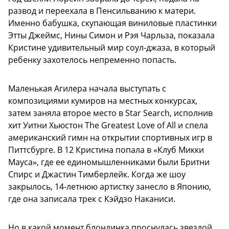
развод и переехала в Пенсильванию к матери.
Именно бабушка, скупающая виниловые пластинки
Этты Джеймс, Нины Симон и Рэя Чарльза, показала
Кристине удивительный мир соул-джаза, в который
ребенку захотелось непременно попасть.
Маленькая Агилера начала выступать с
композициями кумиров на местных конкурсах,
затем заняла второе место в Star Search, исполнив
хит Уитни Хьюстон The Greatest Love of All и спела
американский гимн на открытии спортивных игр в
Питтсбурге. В 12 Кристина попала в «Клуб Микки
Мауса», где ее единомышленниками были Бритни
Спирс и Джастин Тимберлейк. Когда же шоу
закрылось, 14-летнюю артистку занесло в Японию,
где она записала трек с Кэйдзо Наканиси.
Но в какой момент блондинка проснулась звездой,