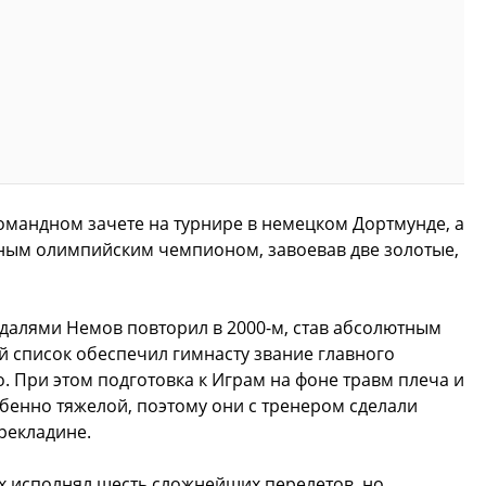
омандном зачете на турнире в немецком Дортмунде, а
ратным олимпийским чемпионом, завоевав две золотые,
далями Немов повторил в 2000-м, став абсолютным
 список обеспечил гимнасту звание главного
. При этом подготовка к Играм на фоне травм плеча и
обенно тяжелой, поэтому они с тренером сделали
рекладине.
х исполнял шесть сложнейших перелетов, но