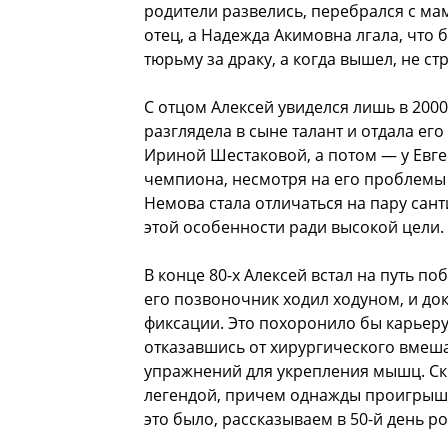
родители развелись, перебрался с мам
отец, а Надежда Акимовна лгала, что 
тюрьму за драку, а когда вышел, не ст
С отцом Алексей увиделся лишь в 2000
разглядела в сыне талант и отдала ег
Ириной Шестаковой, а потом — у Евге
чемпиона, несмотря на его проблемы 
Немова стала отличаться на пару сан
этой особенности ради высокой цели.
В конце 80-х Алексей встал на путь п
его позвоночник ходил ходуном, и док
фиксации. Это похоронило бы карьеру
отказавшись от хирургического вмеша
упражнений для укрепления мышц. Скр
легендой, причем однажды проигрыш 
это было, рассказываем в 50-й день р