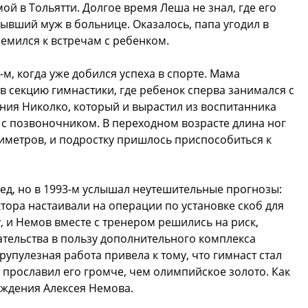
ой в Тольятти. Долгое время Леша не знал, где его
бывший муж в больнице. Оказалось, папа угодил в
ремился к встречам с ребенком.
-м, когда уже добился успеха в спорте. Мама
о в секцию гимнастики, где ребенок сперва занимался с
ния Николко, который и вырастил из воспитанника
с позвоночником. В переходном возрасте длина ног
тиметров, и подростку пришлось приспособиться к
обед, но в 1993-м услышал неутешительные прогнозы:
тора настаивали на операции по установке скоб для
, и Немов вместе с тренером решились на риск,
тельства в пользу дополнительного комплекса
упулезная работа привела к тому, что гимнаст стал
прославил его громче, чем олимпийское золото. Как
ождения Алексея Немова.