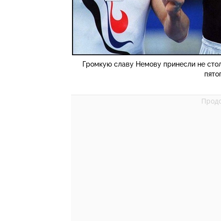
Громкую славу Немову принесли не столь
пято