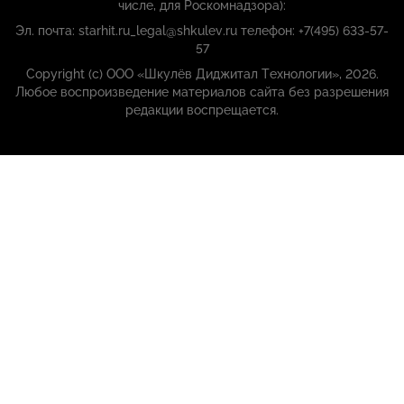
числе, для Роскомнадзора):
Эл. почта: starhit.ru_legal@shkulev.ru телефон: +7(495) 633-57-
57
Copyright (с) ООО «Шкулёв Диджитал Технологии», 2026.
Любое воспроизведение материалов сайта без разрешения
редакции воспрещается.