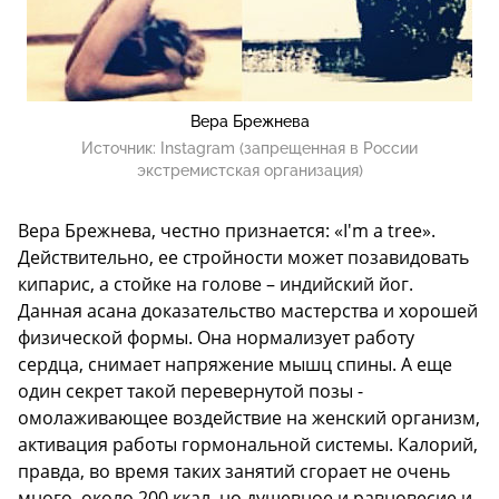
Вера Брежнева
Источник:
Instagram (запрещенная в России
экстремистская организация)
Вера Брежнева, честно признается: «I'm a tree».
Действительно, ее стройности может позавидовать
кипарис, а стойке на голове – индийский йог.
Данная асана доказательство мастерства и хорошей
физической формы. Она нормализует работу
сердца, снимает напряжение мышц спины. А еще
один секрет такой перевернутой позы -
омолаживающее воздействие на женский организм,
активация работы гормональной системы. Калорий,
правда, во время таких занятий сгорает не очень
много, около 200 ккал, но душевное и равновесие и