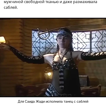
мужчиной свободной тканью и даже размахивала
саблей.
Для Саида Жади исполнила танец с саблей