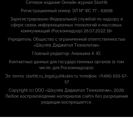
Сетевое издание Онлайн журнал StarHit
Регистрационный номер ЭЛ № ФС 77 - 83698
Зарегистрировано Федеральной службой по надзору в
сфере связи, информационных технологий и массовых,
коммуникаций (Роскомнадзор) 26.07.2022 18+
Учредитель: Общество с ограниченной ответственностью
«Шкулёв Диджитал Технологии»
Главный редактор: Ананьина А. Ю.
Контактные данные для государственных органов (в том
числе, для Роскомнадзора):
Эл. почта: starhit.ru_legal@shkulev.ru телефон: +7(495) 633-57-
57
Copyright (с) ООО «Шкулёв Диджитал Технологии», 2026.
Любое воспроизведение материалов сайта без разрешения
редакции воспрещается.