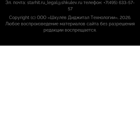
Эл. почта: starhit.ru_legal@shkulev.ru телефон: +7(495) 633-57-
57
Copyright (с) ООО «Шкулёв Диджитал Технологии», 2026.
Любое воспроизведение материалов сайта без разрешения
редакции воспрещается.