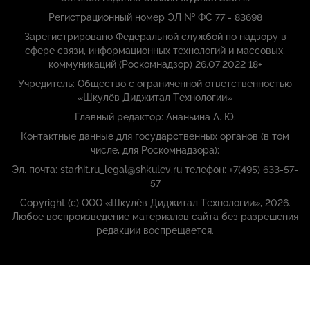
Регистрационный номер ЭЛ № ФС 77 - 83698
Зарегистрировано Федеральной службой по надзору в
сфере связи, информационных технологий и массовых,
коммуникаций (Роскомнадзор) 26.07.2022 18+
Учредитель: Общество с ограниченной ответственностью
«Шкулёв Диджитал Технологии»
Главный редактор: Ананьина А. Ю.
Контактные данные для государственных органов (в том
числе, для Роскомнадзора):
Эл. почта: starhit.ru_legal@shkulev.ru телефон: +7(495) 633-57-
57
Copyright (с) ООО «Шкулёв Диджитал Технологии», 2026.
Любое воспроизведение материалов сайта без разрешения
редакции воспрещается.