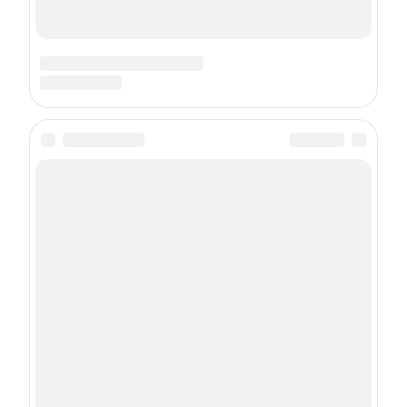
О проекте
Контакты
Реклама
Правила участия в конкурсах
Пользовательское соглашение
Политика использования cookies
Рекомендательные технологии
Техподдержка