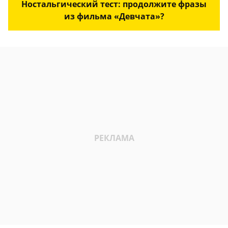
Ностальгический тест: продолжите фразы
из фильма «Девчата»?