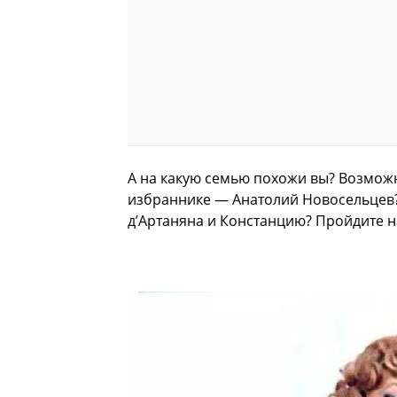
А на какую семью похожи вы? Возможн
избраннике — Анатолий Новосельцев?
д’Артаняна и Констанцию? Пройдите на