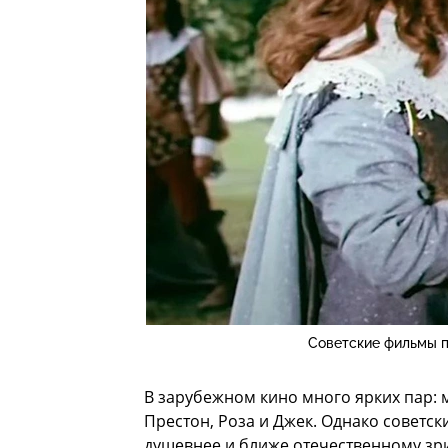
Советские фильмы п
В зарубежном кино много ярких пар: 
Престон, Роза и Джек. Однако советски
душевнее и ближе отечественному зр