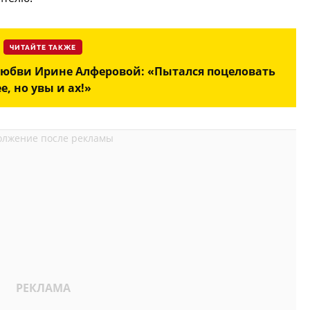
ЧИТАЙТЕ ТАКЖЕ
любви Ирине Алферовой: «Пытался поцеловать
ее, но увы и ах!»