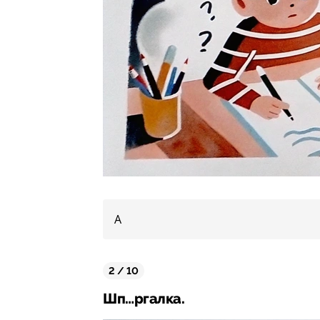
А
2 / 10
Шп…ргалка.