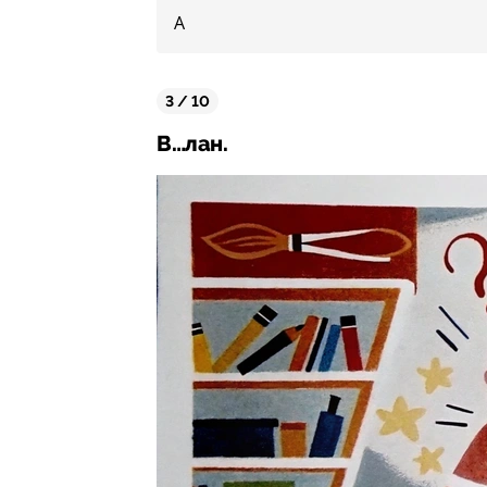
А
3 / 10
В…лан.