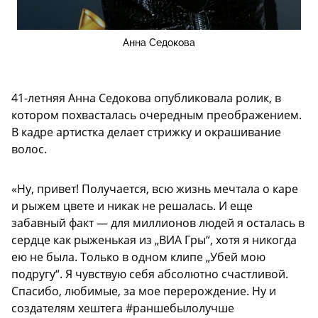
Анна Седокова
41-летняя Анна Седокова опубликовала ролик, в
котором похвасталась очередным преображением.
В кадре артистка делает стрижку и окрашивание
волос.
«Ну, привет! Получается, всю жизнь мечтала о каре
и рыжем цвете и никак не решалась. И еще
забавный факт — для миллионов людей я осталась в
сердце как рыженькая из „ВИА Гры“, хотя я никогда
ею не была. Только в одном клипе „Убей мою
подругу“. Я чувствую себя абсолютно счастливой.
Спасибо, любимые, за мое перерождение. Ну и
создателям хештега #раншебылолучше