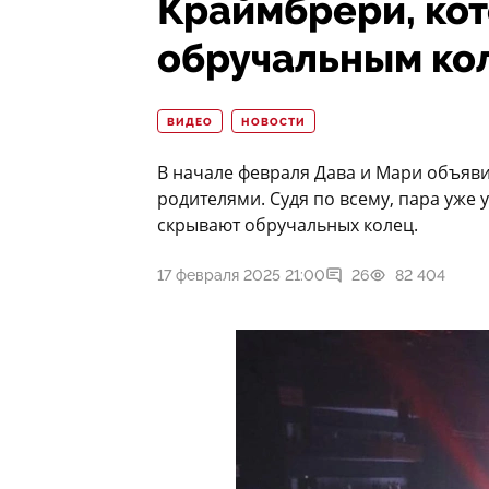
Краймбрери, кот
обручальным ко
ВИДЕО
НОВОСТИ
В начале февраля Дава и Мари объяви
родителями. Судя по всему, пара уж
скрывают обручальных колец.
17 февраля 2025 21:00
26
82 404