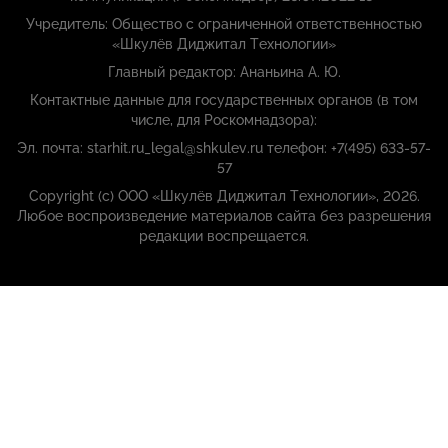
Учредитель: Общество с ограниченной ответственностью
«Шкулёв Диджитал Технологии»
Главный редактор: Ананьина А. Ю.
Контактные данные для государственных органов (в том
числе, для Роскомнадзора):
Эл. почта: starhit.ru_legal@shkulev.ru телефон: +7(495) 633-57-
57
Copyright (с) ООО «Шкулёв Диджитал Технологии», 2026.
Любое воспроизведение материалов сайта без разрешения
редакции воспрещается.