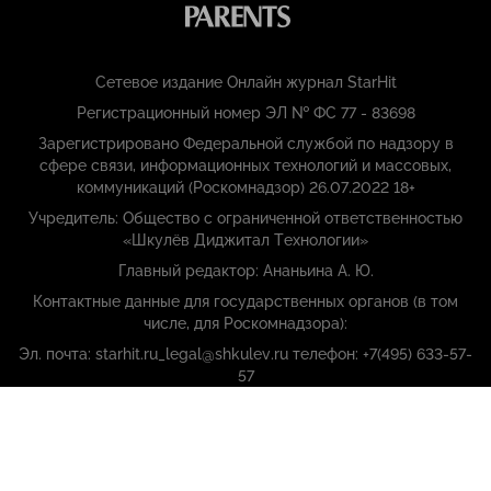
Сетевое издание Онлайн журнал StarHit
Регистрационный номер ЭЛ № ФС 77 - 83698
Зарегистрировано Федеральной службой по надзору в
сфере связи, информационных технологий и массовых,
коммуникаций (Роскомнадзор) 26.07.2022 18+
Учредитель: Общество с ограниченной ответственностью
«Шкулёв Диджитал Технологии»
Главный редактор: Ананьина А. Ю.
Контактные данные для государственных органов (в том
числе, для Роскомнадзора):
Эл. почта: starhit.ru_legal@shkulev.ru телефон: +7(495) 633-57-
57
Copyright (с) ООО «Шкулёв Диджитал Технологии», 2026.
Любое воспроизведение материалов сайта без разрешения
редакции воспрещается.