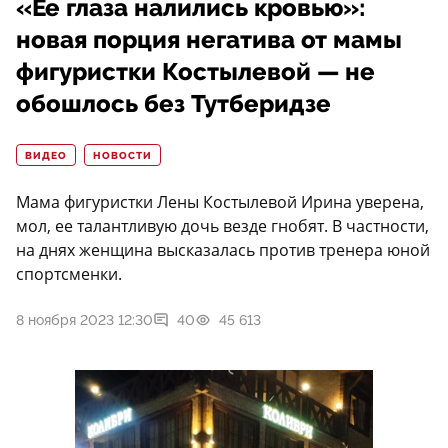
«Ее глаза налились кровью»:
новая порция негатива от мамы
фигуристки Костылевой — не
обошлось без Тутберидзе
ВИДЕО
НОВОСТИ
Мама фигуристки Лены Костылевой Ирина уверена,
мол, ее талантливую дочь везде гнобят. В частности,
на днях женщина высказалась против тренера юной
спортсменки.
8 ноября 2023 12:30
40
45 613