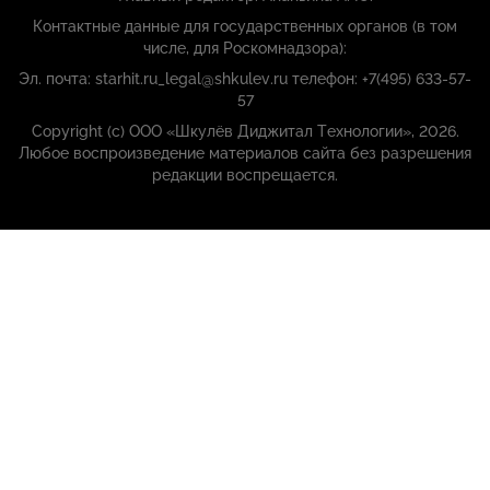
Контактные данные для государственных органов (в том
числе, для Роскомнадзора):
Эл. почта: starhit.ru_legal@shkulev.ru телефон: +7(495) 633-57-
57
Copyright (с) ООО «Шкулёв Диджитал Технологии», 2026.
Любое воспроизведение материалов сайта без разрешения
редакции воспрещается.