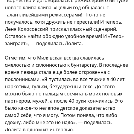
творчество и договорилась с режиссером о выпуске
нового клипа клипа. «Целый год общалась с
талантливейшими режиссерами! Что-то не
получалось, хотя дружить не перестали! И теперь,
Леня Колосовский прислал классный сценарий.
Осталось найти обоюдно удобное время! И «Тело»
заиграет», — поделилась Лолита.
Отметим, что Милявская всегда славилась
смелостью и склонностью к бунтарству. В последнее
время певица стала еще более откровенна с
поклонниками. «Я пустилась во все тяжкие в 40 лет:
наркотики, гульки, безудержный секс. До этого
можно было по пальцам сосчитать моих половых
партнеров, мужей, а после 40 руки кончились. Это
было какое-то нелепое детское доказательство
самой себе, что я могу. Потом поняла, что либо
сдохну, либо мне это не надо», — поделилась
Лолита в одном из интервью.