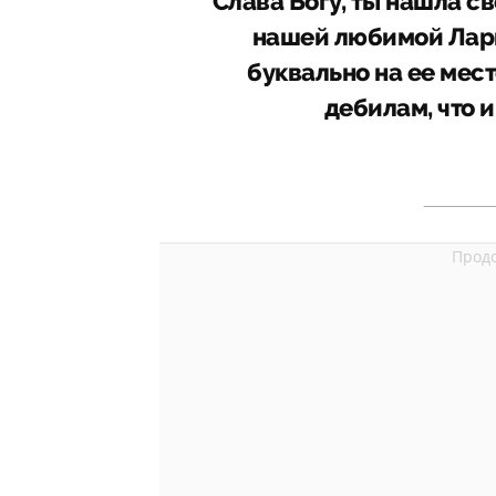
Слава Богу, ты нашла с
нашей любимой Лари
буквально на ее мес
дебилам, что и