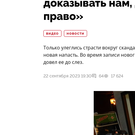
доказывать нам,
право»
ВИДЕО
НОВОСТИ
Только улеглись страсти вокруг сканд
новая напасть. Во время записи ново
довел ее до слез.
22 сентября 2023 19:30
64
17 624