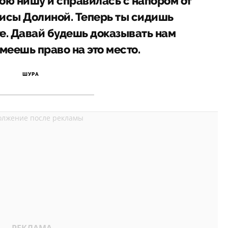
вою нишу и справилась с напором от
сы Долиной. Теперь ты сидишь
те. Давай будешь доказывать нам
меешь право на это место.
ШУРА