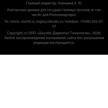
Главный редактор: Ананьина А. Ю.
Контактные данные для государственных органов (в том
числе, для Роскомнадзора):
Эл. почта: starhit.ru_legal@shkulev.ru телефон: +7(495) 633-57-
57
Copyright (с) ООО «Шкулёв Диджитал Технологии», 2026.
Любое воспроизведение материалов сайта без разрешения
редакции воспрещается.