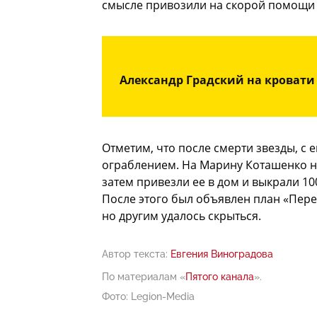
смысле привозили на скорой помощи 
Александр Градский на кровати
Отметим, что после смерти звезды, с 
ограблением. На Марину Коташенко на
затем привезли ее в дом и выкрали 1
После этого был объявлен план «Пере
но другим удалось скрыться.
Автор текста:
Евгения Виноградова
По материалам «
Пятого канала
».
Фото: Legion-Media