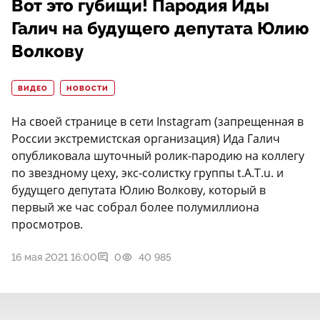
Вот это губищи! Пародия Иды
Галич на будущего депутата Юлию
Волкову
ВИДЕО
НОВОСТИ
На своей странице в сети Instagram (запрещенная в
России экстремистская организация) Ида Галич
опубликовала шуточный ролик-пародию на коллегу
по звездному цеху, экс-солистку группы t.A.T.u. и
будущего депутата Юлию Волкову, который в
первый же час собрал более полумиллиона
просмотров.
16 мая 2021 16:00
0
40 985