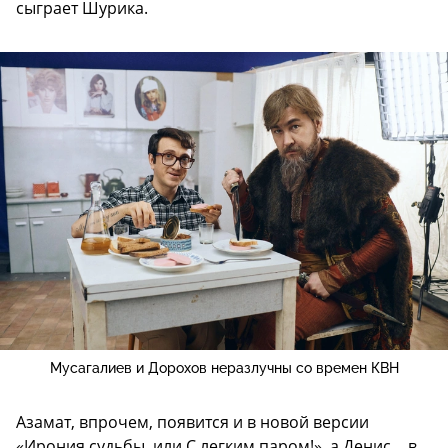
сыграет Шурика.
Мусагалиев и Дорохов неразлучны со времен КВН
Азамат, впрочем, появится и в новой версии
«Ирония судьбы, или С легким паром!», а Денис… в