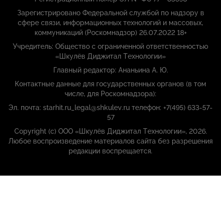
Зарегистрировано Федеральной службой по надзору в
сфере связи, информационных технологий и массовых,
коммуникаций (Роскомнадзор) 26.07.2022 18+
Учредитель: Общество с ограниченной ответственностью
«Шкулёв Диджитал Технологии»
Главный редактор: Ананьина А. Ю.
Контактные данные для государственных органов (в том
числе, для Роскомнадзора):
Эл. почта: starhit.ru_legal@shkulev.ru телефон: +7(495) 633-57-
57
Copyright (с) ООО «Шкулёв Диджитал Технологии», 2026.
Любое воспроизведение материалов сайта без разрешения
редакции воспрещается.