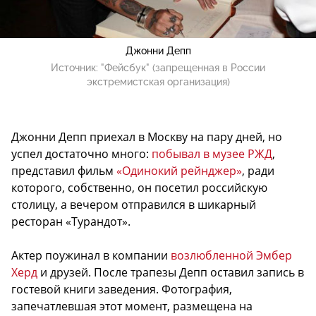
Джонни Депп
Источник:
"Фейсбук" (запрещенная в России
экстремистская организация)
Джонни Депп приехал в Москву на пару дней, но
успел достаточно много:
побывал в музее РЖД
,
представил фильм
«Одинокий рейнджер»
, ради
которого, собственно, он посетил российскую
столицу, а вечером отправился в шикарный
ресторан «Турандот».
Актер поужинал в компании
возлюбленной Эмбер
Херд
и друзей. После трапезы Депп оставил запись в
гостевой книги заведения. Фотография,
запечатлевшая этот момент, размещена на