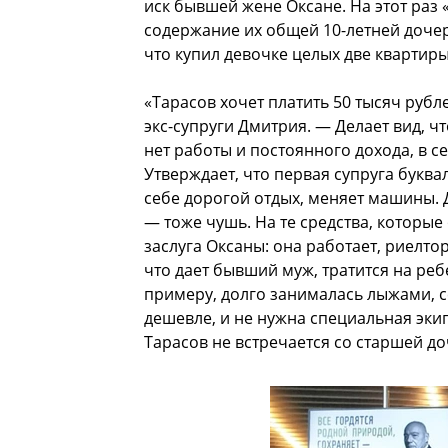
иск бывшей жене Оксане. На этот раз
содержание их общей 10-летней дочер
что купил девочке целых две квартиры
«Тарасов хочет платить 50 тысяч рубл
экс-супруги Дмитрия. — Делает вид, чт
нет работы и постоянного дохода, в
Утверждает, что первая супруга буква
себе дорогой отдых, меняет машины. 
— тоже чушь. На те средства, которые
заслуга Оксаны: она работает, риелто
что дает бывший муж, тратится на реб
примеру, долго занималась лыжами, с
дешевле, и не нужна специальная эк
Тарасов не встречается со старшей д