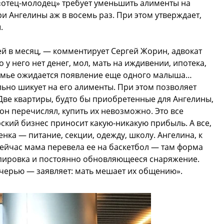
 «отец-молодец» требует уменьшить алименты на
и Ангелины аж в восемь раз. При этом утверждает,
.
ей в месяц, — комментирует Сергей Жорин, адвокат
о у него нет денег, мол, мать на иждивении, ипотека,
 семье ожидается появление еще одного малыша…
льно шикует на его алименты. При этом позволяет
Две квартиры, будто бы приобретенные для Ангелины,
 он перечислял, купить их невозможно. Это все
рский бизнес приносит какую-никакую прибыль. А все,
енка — питание, секции, одежду, школу. Ангелина, к
ейчас мама перевела ее на баскетбол — там форма
ипировка и постоянно обновляющееся снаряжение.
очерью — заявляет: мать мешает их общению».