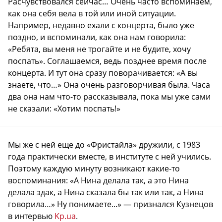
Расчувствовался сейчас… Очень часто вспоминаем,
как она себя вела в той или иной ситуации.
Например, недавно ехали с концерта, было уже
поздно, и вспоминали, как она нам говорила:
«Ребята, вы меня не трогайте и не будите, хочу
поспать». Соглашаемся, ведь позднее время после
концерта. И тут она сразу поворачивается: «А вы
знаете, что…» Она очень разговорчивая была. Часа
два она нам что-то рассказывала, пока мы уже сами
не сказали: «Хотим поспать!»
Мы же с ней еще до «Фристайла» дружили, с 1983
года практически вместе, в институте с ней учились.
Поэтому каждую минуту возникают какие-то
воспоминания: «А Нина делала так, а это Нина
делала эдак, а Нина сказала бы так или так, а Нина
говорила…» Ну понимаете...» — признался Кузнецов
в интервью
Kp.ua
.