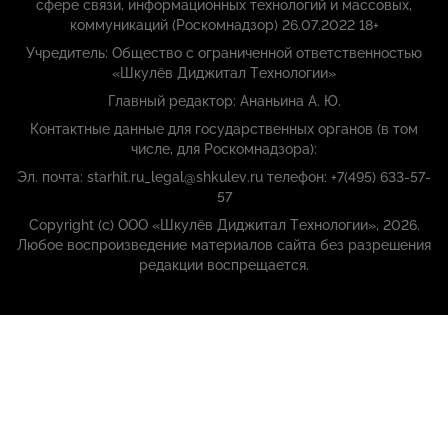
сфере связи, информационных технологий и массовых,
коммуникаций (Роскомнадзор) 26.07.2022 18+
Учредитель: Общество с ограниченной ответственностью
«Шкулёв Диджитал Технологии»
Главный редактор: Ананьина А. Ю.
Контактные данные для государственных органов (в том
числе, для Роскомнадзора):
Эл. почта: starhit.ru_legal@shkulev.ru телефон: +7(495) 633-57-
57
Copyright (с) ООО «Шкулёв Диджитал Технологии», 2026.
Любое воспроизведение материалов сайта без разрешения
редакции воспрещается.