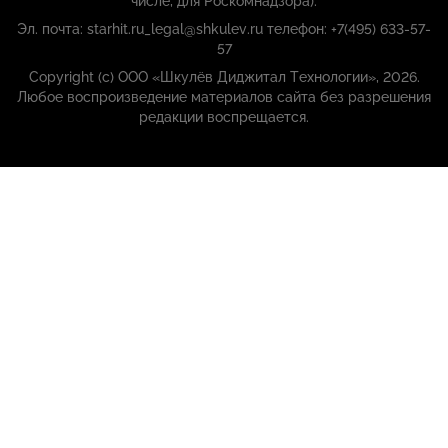
числе, для Роскомнадзора):
Эл. почта: starhit.ru_legal@shkulev.ru телефон: +7(495) 633-57-
57
Copyright (с) ООО «Шкулёв Диджитал Технологии», 2026.
Любое воспроизведение материалов сайта без разрешения
редакции воспрещается.