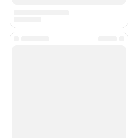
О проекте
Контакты
Реклама
Правила участия в конкурсах
Пользовательское соглашение
Политика использования cookies
Рекомендательные технологии
Техподдержка
Сетевое издание Онлайн журнал StarHit