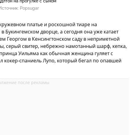
длтон на прогулке с сыном
Источник:
Popsugar
 кружевном платье и роскошной тиаре на
в Букингемском дворце, а сегодня она уже катает
нцем Георгом в Кенсингтонском саду в неприметной
сы, серый свитер, небрежно намотанный шарф, кепка,
а принца Уильяма как обычная женщина гуляет с
л кокер-спаниель Лупо, который бегал по опавшей