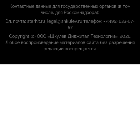
Контактные данные для государственных органов (в том
числе, для Роскомнадзора):
Эл. почта: starhit.ru_legal@shkulev.ru телефон: +7(495) 633-57-
57
Copyright (с) ООО «Шкулёв Диджитал Технологии», 2026.
Любое воспроизведение материалов сайта без разрешения
редакции воспрещается.