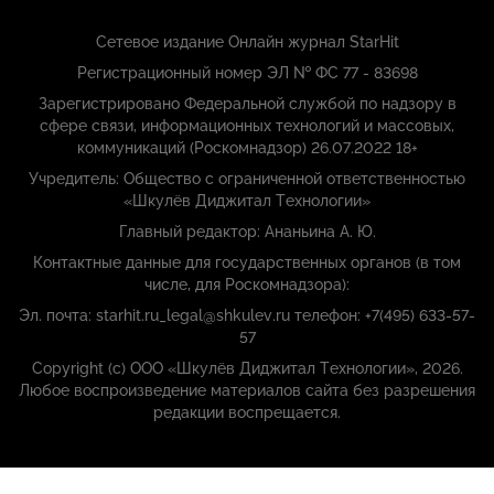
Сетевое издание Онлайн журнал StarHit
Регистрационный номер ЭЛ № ФС 77 - 83698
Зарегистрировано Федеральной службой по надзору в
сфере связи, информационных технологий и массовых,
коммуникаций (Роскомнадзор) 26.07.2022 18+
Учредитель: Общество с ограниченной ответственностью
«Шкулёв Диджитал Технологии»
Главный редактор: Ананьина А. Ю.
Контактные данные для государственных органов (в том
числе, для Роскомнадзора):
Эл. почта: starhit.ru_legal@shkulev.ru телефон: +7(495) 633-57-
57
Copyright (с) ООО «Шкулёв Диджитал Технологии», 2026.
Любое воспроизведение материалов сайта без разрешения
редакции воспрещается.