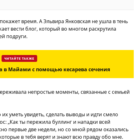
покажет время. А Эльвира Янковская не ушла в тень
ает вести блог, который во многом раскрутила
й подруги.
ЧИТАЙТЕ ТАКЖЕ
на в Майами с помощью кесарева сечения
 переживала непростые моменты, связанные с семьей
 их уметь увидеть, сделать выводы и идти смело
ос: „Как ты пережила буллинг и нападки всей
ожно первые две недели, но со мной рядом оказались
которые в тебя верят и знают всю правду обо мне.