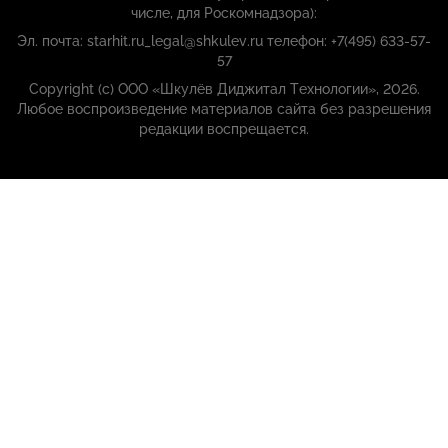
числе, для Роскомнадзора):
Эл. почта: starhit.ru_legal@shkulev.ru телефон: +7(495) 633-57-
57
Copyright (с) ООО «Шкулёв Диджитал Технологии», 2026.
Любое воспроизведение материалов сайта без разрешения
редакции воспрещается.